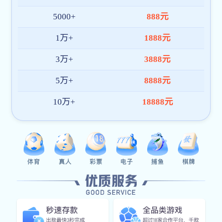
1、哈登的比赛风格与失误关系
詹姆斯·哈登以其独特的进攻风格而闻名，他擅长运用
控球和突破来创造得分机会。然而，这种高风险高回
报的打法也意味着更多的失误。在最近的一场季后赛
中，哈登因频繁尝试复杂传球和个人突破而导致多个
失误，这直接影响了球队战局。
虽然失误并不完全是负面的指标，它往往反映出一名
球员在场上的主动性与创造力。但当失误发生在关键
时刻，比如决胜局或是接近比赛尾声之际，就可能对
球队造成致命影响。因此，如何平衡进攻效率与控球
安全，是哈登必须面对的重要课题。
另外，随着赛事压力加大，尤其是在季后赛这种紧张
环境下，球员们容易出现心理波动，从而增加失误概