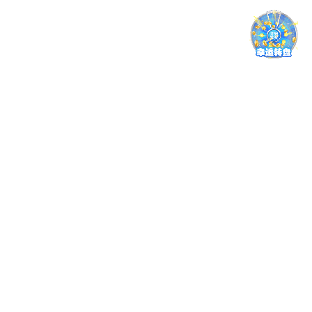
若考量整体胜率以及对球队贡献，两者之间仍有许多
值得深思之处。
此外，与科比·布莱恩特相比，两人的职业生涯同样存
在较大的差距。科比以极高的人气和绝杀能力闻名于
世，他在关键时刻展现出的冷静与果断，使得他的失
误率相较于成功次数来说显得微不足道。如今，哈登
正在追赶这样的成就，但要做到这一点，他必须在关
键时刻学会控制自己的情绪并做出明智选择。
3、未来潜力与挑战
尽管目前面临着不少质疑声，但詹姆斯·哈登依然是一
位极具潜力的运动员。他有着丰富的大赛经验，并且
在常规赛阶段展现出了顶级水平。如果能够有效调整
心态，以减少不必要失误，那么他完全有可能成为改