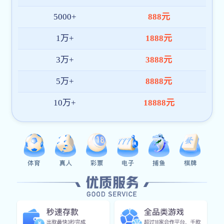
斯未来去向的不确定态度体现了他对这位年轻球员职
业生涯发展的深切关注。他认为，足球不仅仅是战术
和技术，更关乎个人选择与内心感受，这样的见解让
人感受到他对球员成长过程中的尊重。
此外，普比尔强调了选择的重要性，希望阿尔瓦雷斯
能够在众多可能性中做出最适合自己的决定。这种鼓
励不仅让阿尔瓦雷斯感受到来自教练的支持，也促使
他思考自己的职业道路，以便在未来的发展中更具方
向感。
同时，普比尔也意识到足球市场瞬息万变，不同俱乐
部之间竞争激烈。因此，他希望阿尔瓦雷斯能够理性
分析现状，在充分考虑各方面因素后再做出最终决
定，以避免因冲动而影响职业生涯的发展。