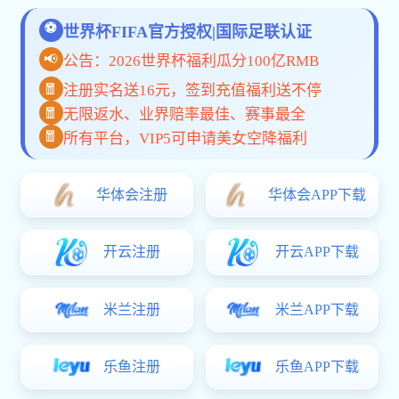
普比尔对阿尔瓦雷斯未来去向表示
不确定期待他做出个人决定