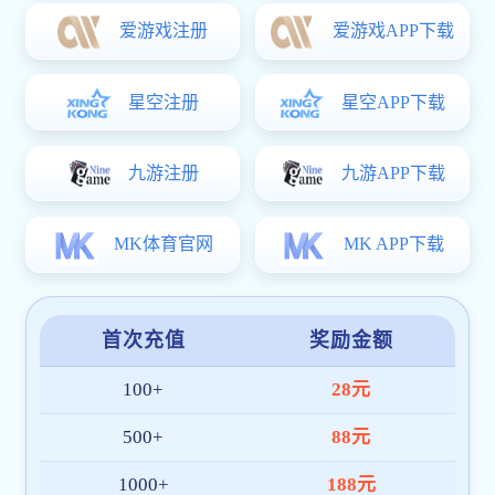
2026-06-14 02:43
29 次阅读
首页
/
体育热点
本文将围绕普比尔对阿尔瓦雷斯未来去向表示不确
定，并期待他做出个人决定这一话题进行深入探讨。
首先，从普比尔的角度分析他的观点及其背后的原
因，进一步讨论阿尔瓦雷斯的职业发展现状及面临的
选择。接着，我们将探讨外界对阿尔瓦雷斯未来的看
法，包括媒体和球迷的反应。最后，文章将总结普比
尔所表达的不确定性对于阿尔瓦雷斯未来发展的潜在
影响，以及如何在关键时刻做出明智决策的重要性。
1、普比尔的观点与期待
普比尔作为一名有着丰富经验的教练，他对阿尔瓦雷