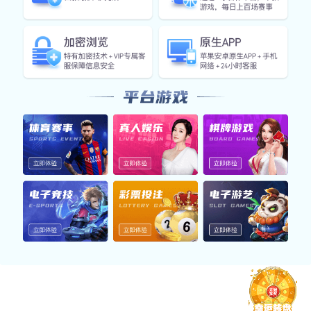
2、阿尔瓦雷斯的职业发展现状
目前，阿尔瓦雷斯身处于一个关键的发展阶段。他在
场上的表现备受瞩目，无论是进攻能力还是团队合作
精神，都展现出了极高的潜力。因此，各大俱乐部都
对他表示出浓厚兴趣，这使得他的未来充满了各种可
能性。
然而，这一系列机会也给阿尔瓦雷斯带来了压力。他
需要面对来自不同球队和媒体的信息，理清自己真正
想要的是哪一种发展路径。是否留在当前球队继续成
长？还是转会至更高水平的平台以寻求更大的挑战？
这些都是亟待解决的问题。
重要的是，阿尔瓦雷斯必须认真审视自己的内心需