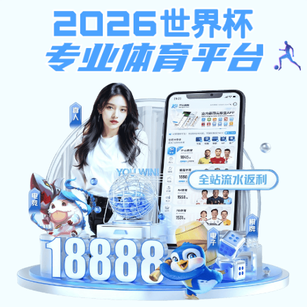
注册入口
全天更新 ·
不朽情缘官网
赛事实时同步
无论您身在何处，
不朽情缘官网APP
为您带来高
速、高清、稳定的观赛体验。
下载客户端
网页端访问