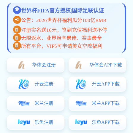
米兰新闻网报道米兰战胜热那亚后
圆满结束封闭集训活动