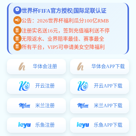
曼联总监威尔科克斯叫停马拉西亚
转会计划引发关注