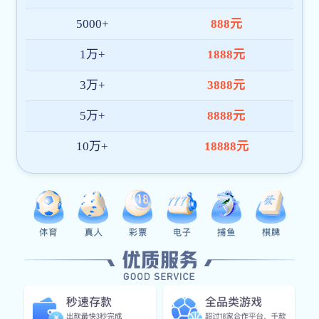
支柱。他在场上的表现得到了教练和球迷的一致认
可。然而，随着新赛季的临近，关于他转会的传闻开
始浮出水面。这些传闻虽然不时出现，但并未得到官
方证实。直到威尔科克斯出面叫停相关计划，才让外
界意识到事情的严重性。
在此之前，有多个俱乐部对马拉西亚表示了浓厚的兴
趣，希望能够在转会窗口期间引进这位优秀的小将。
一些媒体报道称，某些俱乐部甚至已经与马拉西亚及
其经纪人进行了接触。这种情况使得曼联不得不重新
审视自己在转会市场中的立场。
威尔科克斯选择叫停马拉西亚的转会计划，一方面是
为了保护球队核心球员不被挖走，另一方面也是为了
稳定更衣室氛围。他深知，在面对激烈竞争时，保持