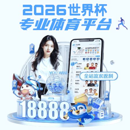
注册入口
全天更新 ·
不朽情缘官网
赛事实时同步
无论您身在何处，
不朽情缘官网APP
为您带来高
速、高清、稳定的观赛体验。
下载客户端
网页端访问