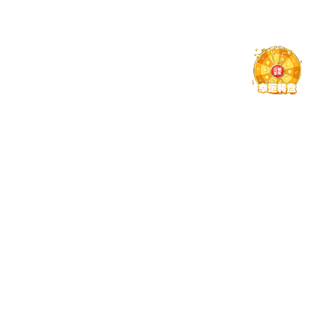
维持队伍稳定显得更加重要。
同时，这也体现了曼联高层对于当前足球经济环境变
化的认知。在疫情后的经济复苏期，各大俱乐部都面
临着财务压力，因此人才流动频繁。要想在这种环境
下脱颖而出，就必须做好内部建设，从而减少外部变
动带来的风险。
3、对球队整体影响
威尔科克斯叫停马拉西亚转会计划，对曼联整体实力
无疑是一个积极信号。首先，从战术角度来看，保留
这样一名优秀后卫，可以增强球队防线的稳固性，让
主教练有更多战术选项来应对不同风格的对手。同
时，这也有助于培养年轻球员之间默契，提高整体配
合水平。