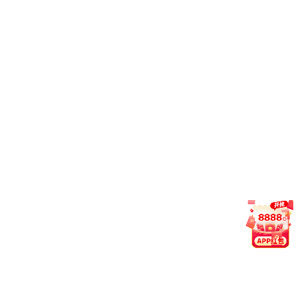
其次，这一决策能够提升全队士气。当队伍中的核心
成员得到保护时，其他球员也能感受到俱乐部对于他
们个人价值和职业发展的重视。这种积极氛围不仅可
以增强团队凝聚力，还能激励每位球员为实现共同目
标而努力拼搏。
最后，对于日后的阵容调整和引援策略而言，此次决
定将为管理层提供更大的灵活性。在保留住关键球员
后，他们可以集中精力去寻找其他补强点，而不是急
于填补因离队产生的人才空缺。这种理性的筹划，将
使得曼联在未来的发展中具备更强竞争力。
4、未来展望与启示
此次事件提醒我们，在现代足球中，如何平衡资金投