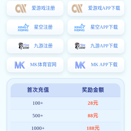
2026-06-05 00:36
57 次阅读
首页
/
体育热点
近期，曼联总监威尔科克斯叫停了马拉西亚的转会计
划，这一决定引发了广泛关注和讨论。马拉西亚作为
球队的重要成员，其未来动向备受瞩目。威尔科克斯
的这一举动不仅涉及球员个人职业生涯，也反映出曼
联在转会市场上的战略思考与决策过程。在这篇文章
中，我们将从四个方面详细分析这一事件的背景、影
响、俱乐部管理层的态度以及对未来转会市场的启
示，为读者呈现一个全面而深入的视角。
1、事件背景与发展
马拉西亚自加盟曼联以来，一直是球队后防线的重要